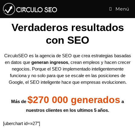
Los genios del SEO
Menú
y del Growth
¿Quieres conocernos 😉?
Marketing
trabajando
Verdaderos resultados
con SEO
CirculoSEO es la agencia de SEO que crea estrategias basadas
en datos que
generan ingresos
, crean empleos y hacen crecer
negocios. Porque el SEO implementado inteligentemente
funciona y no solo para que se escale en las posiciones de
Google, el SEO inteligente hace que empresas evolucionen.
$270 000 generados
Más de
a
nuestros clientes en los ultimos 5 años.
[uberchart id=»27″]