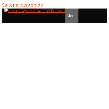
Saltar al contenido
Los genios del SEO y del
Growth Marketing
¿Quieres conocernos
trabajando
Menú