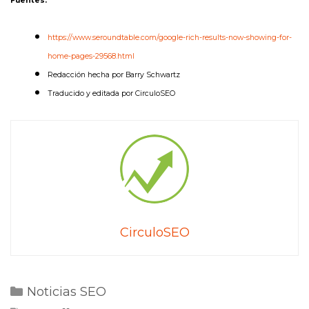
Fuentes:
https://www.seroundtable.com/google-rich-results-now-showing-for-
home-pages-29568.html
Redacción hecha por Barry Schwartz
Traducido y editada por CirculoSEO
CirculoSEO
Categorías
Noticias SEO