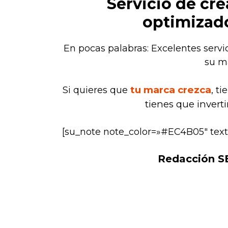
Servicio de cr
optimizad
En pocas palabras: Excelentes servi
su m
tu marca crezca
Si quieres que
, t
tienes que invert
[su_note note_color=»#EC4B05″ text_
Redacción SE