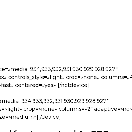
ce=»media: 934,933,932,931,930,929,928,927″
px» controls_style=»light» crop=»none» columns=»
fast» centered=»yes»][/notdevice]
»media: 934,933,932,931,930,929,928,927″
yle=»light» crop=»none» columns=»2″ adaptive=»no
ize=»medium»][/device]