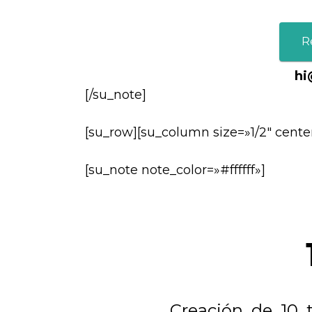
R
hi
[/su_note]
[su_row][su_column size=»1/2″ cente
[su_note note_color=»#ffffff»]
Creación de 10 