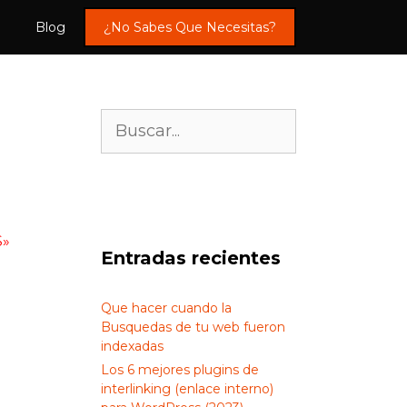
Blog
¿No Sabes Que Necesitas?
¿Quieres conocernos 😉?
Buscar:
S»
Entradas recientes
Que hacer cuando la
Busquedas de tu web fueron
indexadas
Los 6 mejores plugins de
interlinking (enlace interno)