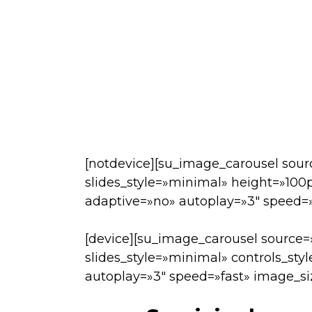
[notdevice][su_image_carousel sour
slides_style=»minimal» height=»100
adaptive=»no» autoplay=»3″ speed=»
[device][su_image_carousel source=
slides_style=»minimal» controls_st
autoplay=»3″ speed=»fast» image_s