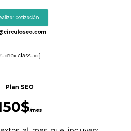
ealizar cotización
@circuloseo.com
r=»no» class=»»]
Plan SEO​
150$
/mes
textos al mes que incluyen: